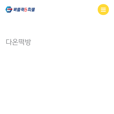
콘텐츠로
건너뛰기
다온떡방