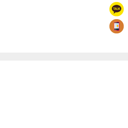
빠름퀵서비스
전국 연계배송,전국퀵&화물
대표자 : 김성태 | 대표전화 : 1661-4789 | 화물운송주선허가증 :
제110182호