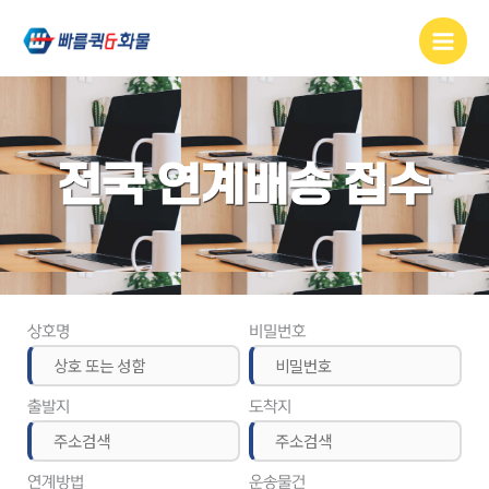
콘텐츠로
건너뛰기
전국 연계배송 접수
상호명
비밀번호
출발지
도착지
연계방법
운송물건