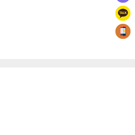
빠름퀵서비스
전국 연계배송,전국퀵&화물
대표자 : 김성태 | 대표전화 : 1661-4789 | 화물운송주선허가증 :
제110182호