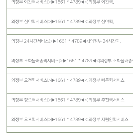
의정부 야간퀵서비스▷▶1661 * 4789◀◁의정부 야간퀵,
의정부 심야퀵서비스▷▶1661 * 4789◀◁의정부 심야퀵,
의정부 24시간서비스▷▶1661 * 4789◀◁의정부 24시간퀵,
의정부 소화물배송퀵서비스▷▶1661 * 4789◀◁의정부 소화물배송
의정부 오전퀵서비스▷▶1661 * 4789◀◁의정부 빠른퀵서비스
의정부 정오퀵서비스▷▶1661 * 4789◀◁의정부 추천퀵서비스
의정부 오후퀵서비스▷▶1661 * 4789◀◁의정부 저렴한퀵서비스