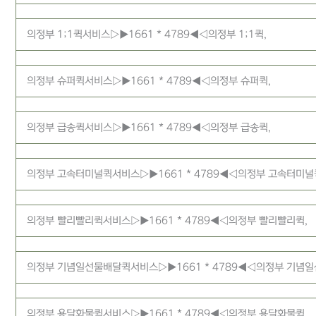
의정부 1;1퀵서비스▷▶1661 * 4789◀◁의정부 1;1퀵,
의정부 슈퍼퀵서비스▷▶1661 * 4789◀◁의정부 슈퍼퀵,
의정부 급송퀵서비스▷▶1661 * 4789◀◁의정부 급송퀵,
의정부 고속터미널퀵서비스▷▶1661 * 4789◀◁의정부 고속터미널
의정부 빨리빨리퀵서비스▷▶1661 * 4789◀◁의정부 빨리빨리퀵,
의정부 기념일선물배달퀵서비스▷▶1661 * 4789◀◁의정부 기념일
의정부 용달화물퀵서비스▷▶1661 * 4789◀◁의정부 용달화물퀵,