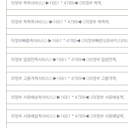
의정부 퀵퀵서비스▷▶1661 * 4789◀◁의정부 퀵퀵,
의정부 퀵퀵퀵서비스▷▶1661 * 4789◀◁의정부 퀵퀵퀵,
의정부빠름퀵서비스▷▶1661 * 4789◀◁의정부빠른오토바이,다마스
의정부 깔끔한퀵서비스▷▶1661 * 4789◀◁의정부 깔끔한퀵,
의정부 고품격퀵서비스▷▶1661 * 4789◀◁의정부 고품격퀵,
의정부 서류배송퀵서비스▷▶1661 * 4789◀◁의정부 서류배송퀵,
의정부 서류배달퀵서비스▷▶1661 * 4789◀◁의정부 서류배달퀵,