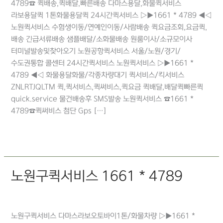
4789☎ 퀵배송,퀵배달,빠른배송 다마스용달,화물퀵서비스
라보용달퀵 1톤화물용달퀵 24시간퀵서비스 ▷▶1661 * 4789 ◀◁
노원퀵서비스 수험생이동/연예인이동/사람배송 퀵요금조회,요금퀵,
배송 긴급서류배송 샘플배달/소화물배송 원룸이사/소규모이사
터미널발송및찾아오기 노원공항퀵서비스 서울/노원/경기/
수도권통합 콜센터 24시간퀵서비스 노원퀵서비스 ▷▶1661 *
4789 ◀◁ 화물용달화물/각종차량대기 퀵서비스/킥서비스
ZNLRTJQLTM 퀵,퀵서비스,퀵써비스,퀵요금 퀵배달,배달퀵빠른퀵
quick.service 물건배송후 SMS발송 노원퀵서비스 ☎1661 *
4789☎퀵써비스 첨단 Gps […]
더 읽기"
노원구퀵서비스 1661 * 4789
노원구퀵서비스
1661
노원구오토바이퀵
,
노원역퀵
,
노원퀵
,
상계동퀵
,
중계동퀵
*
4789
노원구퀵서비스 다마스라보오토바이1톤/화물차량 ▷▶1661 *