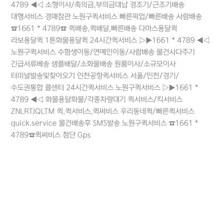
4789 ◀◁ 소형이사/축의금,부의금대납 경조기/근조기배송
대행서비스 경매참관 노원구퀵서비스 빠른픽업/빠른배송 사람배송
☎1661 * 4789☎ 퀵배송,퀵배달,빠른배송 다마스용달퀵
라보용달퀵 1톤화물용달퀵 24시간퀵서비스 ▷▶1661 * 4789 ◀◁
노원구퀵서비스 수험생이동/연예인이동/사람배송 물건사다주기
긴급서류베송 샘플배달/소화물배송 원룸이사/소규모이사
터미널발송및찾아오기 인천공항퀵서비스 서울/인천/경기/
수도권통합 콜센터 24시간퀵서비스 노원구퀵서비스 ▷▶1661 *
4789 ◀◁ 화물용달화물/각종차량대기 퀵서비스/킥서비스
ZNLRTJQLTM 퀵,퀵서비스,퀵써비스 우리동네퀵/빠른퀵서비스
quick.service 물건배송후 SMS발송 노원구퀵서비스 ☎1661 *
4789☎퀵써비스 첨단 Gps
더 읽기"