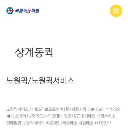
콘텐츠로
건너뛰기
상계동퀵
노원퀵/노원퀵서비스
노원퀵/
노원퀵서비스
공릉동퀵
,
공릉역퀵
,
노원역퀵
,
노원오토바이퀵
,
노원퀵
,
노원퀵서비스
,
마들역퀵
,
상계동퀵
,
수락산역퀵
,
중계동퀵
,
하계동퀵
노원퀵서비스 다마스라보오토바이1톤/화물차량 ▷▶1661 * 4789
◀◁ 소형이사/축의금,부의금대납 경조기/근조기배송 대행서비스
경매참관 노원퀵서비스 빠른픽업/빠른배송 사람배송 ☎1661 *