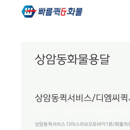
콘텐츠로
건너뛰기
상암동화물용달
상암동퀵서비스/디엠씨퀵
상암동퀵서비스/
디엠씨퀵서비스/
마포퀵서비스
,
상암동다마스퀵
,
상암동퀵
,
상암동
상암퀵서비스/
상암오토바이퀵서비스
상암동퀵서비스 다마스라보오토바이1톤/화물차량 