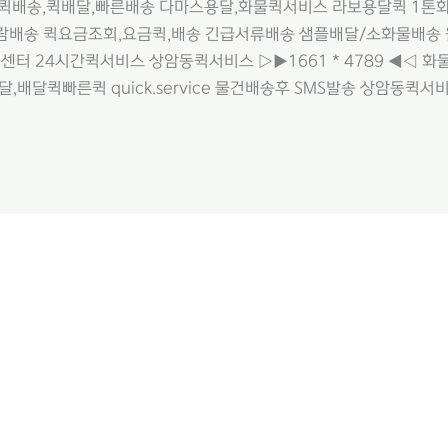
☎ 퀵배송,퀵배달,빠른배송 다마스용달,화물퀵서비스 라보용달퀵 1톤화물
람배송 퀵요금조회,요금퀵,배송 긴급서류배송 샘플배달/소화물배송
터 24시간퀵서비스 상암동퀵서비스 ▷▶1661 * 4789 ◀◁
,배달퀵빠른퀵 quick.service 물건배송후 SMS발송 상암동퀵서비스