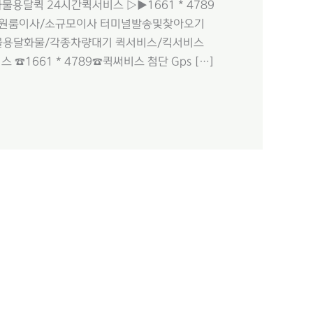
용달퀵 24시간퀵서비스 ▷▶1661 * 4789
 원룸이사/소규모이사 터미널발송및찾아오기
 화물용달화물/각종차량대기 퀵서비스/킥서비스
 ☎1661 * 4789☎퀵써비스 첨단 Gps […]