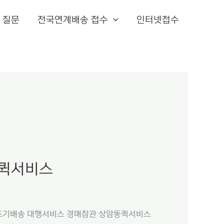
 질문
전국연계배송 접수
인터넷접수
퀵서비스
근조기배송 대행서비스 경매참관 상암동퀵서비스