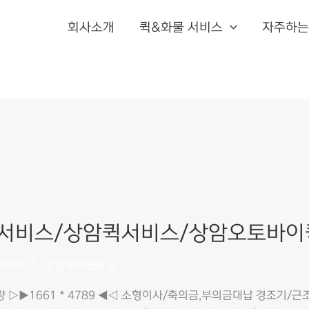
회사소개
퀵&화물 서비스
자주하는
서비스/상암퀵서비스/상암오토바이
퀵서비스
,
상암동화물용달
▷▶1661 * 4789 ◀◁ 소형이사/축의금,부의금대납 경조기/