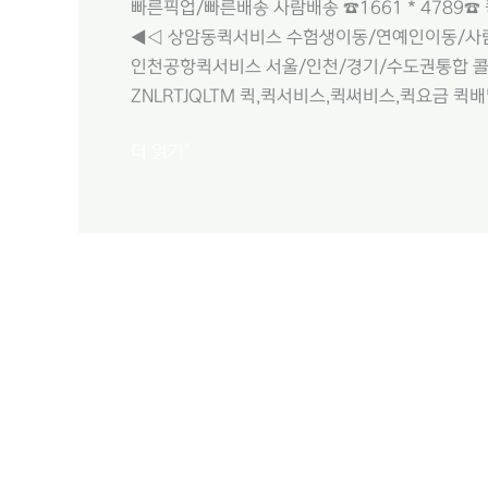
빠른픽업/빠른배송 사람배송 ☎1661 * 4789
◀◁ 상암동퀵서비스 수험생이동/연예인이동/사
인천공항퀵서비스 서울/인천/경기/수도권통합 콜센
ZNLRTJQLTM 퀵,퀵서비스,퀵써비스,퀵요금 퀵배달
더 읽기"