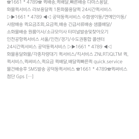
☎1661 * 4789☎ 퀵배송,퀵배달,빠른배송 다마스용달,
화물퀵서비스 라보용달퀵 1톤화물용달퀵 24시간퀵서비스
▷▶1661 * 4789 ◀◁ 공덕동퀵서비스 수험생이동/연예인이동/
사람배송 퀵요금조회,요금퀵,배송 긴급서류배송 샘플배달/
소화물배송 원룸이사/소규모이사 터미널발송및찾아오기
인천공항퀵서비스 서울/인천/경기/수도권통합 콜센터
24시간퀵서비스 공덕동퀵서비스 ▷▶1661 * 4789 ◀◁
화물용달화물/각종차량대기 퀵서비스/킥서비스 ZNLRTJQLTM 퀵,
퀵서비스,퀵써비스,퀵요금 퀵배달,배달퀵빠른퀵 quick.service
물건배송후 SMS발송 공덕동퀵서비스 ☎1661 * 4789☎퀵써비스
첨단 Gps […]
더 읽기"