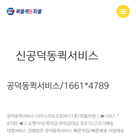
콘텐츠로
건너뛰기
신공덕동퀵서비스
공덕동퀵서비스/1661*4789
공덕동퀵서비스/1661*4789
공덕동퀵
,
공덕동퀵서비스
,
도화동퀵
,
마포동퀵
,
마포퀵서비스
,
신공덕동퀵서비스
,
아현동퀵서비스
공덕동퀵서비스 다마스라보오토바이1톤/화물차량 ▷▶1661 *
4789 ◀◁ 소형이사/축의금,부의금대납 경조기/근조기배송
대행서비스 경매참관 공덕동퀵서비스 빠른픽업/빠른배송 사람배송